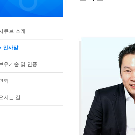
시큐브 소개
인사말
보유기술 및 인증
연혁
오시는 길