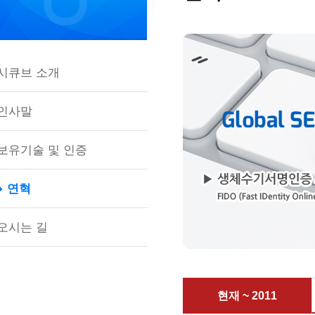
시큐브 소개
인사말
보유기술 및 인증
연혁
오시는 길
현재 ~ 2011